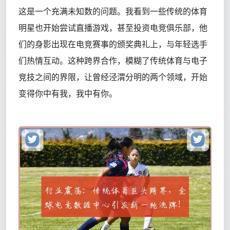
这是一个充满未知数的问题。我看到一些传统的体育
明星也开始尝试直播游戏，甚至投资电竞俱乐部，他
们的身影出现在电竞赛事的颁奖典礼上，与年轻选手
们热情互动。这种跨界合作，模糊了传统体育与电子
竞技之间的界限，让曾经泾渭分明的两个领域，开始
变得你中有我，我中有你。