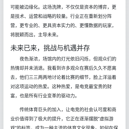
可能被边缘化。这场洗牌，不仅仅是资本的博弈，更
是技术、运营和战略的较量。行业正在重新划分阵
营，更专业的、更具资本实力的、更懂数据的玩家，
将脱颖而出，主导未来。
未来已来，挑战与机遇并存
夜色渐浓，场馆内的灯光依旧闪烁，但观众们的
热情却并未消退。我看到许多观众在赛后久久不愿离
去，他们三三两两地讨论着比赛的细节，脸上洋溢着
对这项运动的热爱。这种热爱，是电竞最宝贵的财
富，也是所有行业变革的驱动力。
传统体育巨头的加入，让电竞的社会认可度和商
业价值得到了极大的提升，它正在逐渐摆脱“虚拟游
戏”的标签，成为一种主流的体育文化现象。如何在保