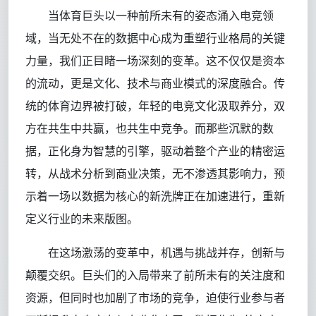
当体育巨头以一种前所未有的姿态涌入电竞领
域，当无处不在的数据中心成为重塑行业格局的关键
力量，我们正目睹一场深刻的变革。这不仅仅是资本
的流动，更是文化、技术与商业模式的深度融合。传
统的体育边界被打破，年轻的电竞文化汲取养分，双
方在共生中共赢，也共生中竞争。而那些沉默的数
据，正化身为智慧的引擎，驱动着整个产业的精密运
转，从战术分析到商业决策，无不渗透其影响力，预
示着一场以数据为核心的新洗牌正在加速进行，重新
定义行业的未来版图。
在这场激荡的变革中，机遇与挑战并存，创新与
颠覆交织。巨头们的入局带来了前所未有的关注度和
资源，但同时也加剧了市场的竞争，迫使行业参与者