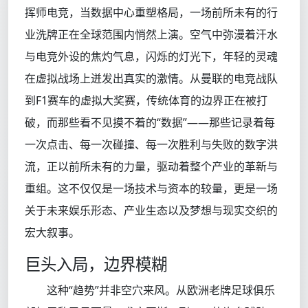
挥师电竞，当数据中心重塑格局，一场前所未有的行
业洗牌正在全球范围内悄然上演。空气中弥漫着汗水
与电竞外设的焦灼气息，闪烁的灯光下，年轻的灵魂
在虚拟战场上迸发出真实的激情。从曼联的电竞战队
到F1赛车的虚拟大奖赛，传统体育的边界正在被打
破，而那些看不见摸不着的“数据”——那些记录着每
一次点击、每一次碰撞、每一次胜利与失败的数字洪
流，正以前所未有的力量，驱动着整个产业的革新与
重组。这不仅仅是一场技术与资本的较量，更是一场
关于未来娱乐形态、产业生态以及梦想与现实交织的
宏大叙事。
巨头入局，边界模糊
这种“趋势”并非空穴来风。从欧洲老牌足球俱乐