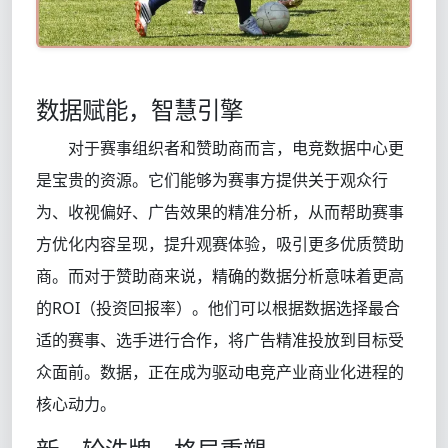
数据赋能，智慧引擎
对于赛事组织者和赞助商而言，电竞数据中心更
是宝贵的资源。它们能够为赛事方提供关于观众行
为、收视偏好、广告效果的精准分析，从而帮助赛事
方优化内容呈现，提升观赛体验，吸引更多优质赞助
商。而对于赞助商来说，精确的数据分析意味着更高
的ROI（投资回报率）。他们可以根据数据选择最合
适的赛事、选手进行合作，将广告精准投放到目标受
众面前。数据，正在成为驱动电竞产业商业化进程的
核心动力。