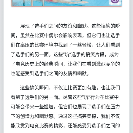
展现了选手们之间的友谊和幽默。这些搞笑的瞬
间，虽然在比赛中偶尔会影响表现，但它们也让选手
们在高压的比赛环境中找到了一丝轻松，让人们看到
了选手们的另一面。这些“坑”选手的搞笑片段，成为
了电竞历史上的经典瞬间，让我们在看到激烈竞争的
也能感受到选手们之间的友情和幽默。
这些搞笑瞬间，不仅让比赛更加有趣，也让我们
看到了选手们的另一面。尽管这些“坑”行为在比赛中
可能会带来一些尴尬，但它们也展现了选手们在压力
下的创造力和幽默感。通过这些搞笑集锦，我们不仅
能欣赏到电竞比赛的精彩，还能感受到选手们之间的