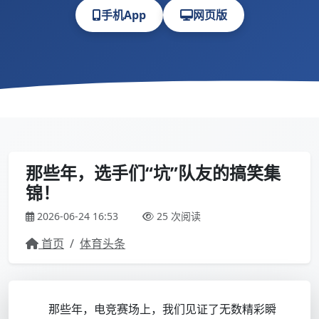
手机App
网页版
那些年，选手们“坑”队友的搞笑集
锦！
2026-06-24 16:53
25 次阅读
首页
/
体育头条
那些年，电竞赛场上，我们见证了无数精彩瞬