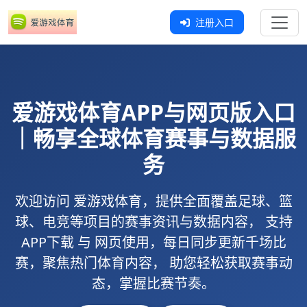
注册入口
爱游戏体育
APP与网页版入口
｜畅享全球体育赛事与数据服
务
欢迎访问
爱游戏体育
，提供全面覆盖足球、篮
球、电竞等项目的赛事资讯与数据内容， 支持
APP下载
与
网页使用
，每日同步更新千场比
赛，聚焦热门体育内容， 助您轻松获取赛事动
态，掌握比赛节奏。