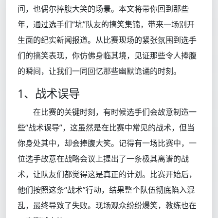
间，也偶尔捧腹大笑的场景。本文将带你回到那些
年，通过选手们“坑”队友的搞笑集锦，带来一场别开
生面的纪实新闻报道。从比赛现场的紧张氛围到选手
们的搞笑表现，你仿佛身临其境，见证那些令人捧腹
的瞬间，让我们一同回忆那些幽默诡谲的时刻。
1、战术误导
在比赛的关键时刻，有时候选手们会故意制造一
些“战术误导”，这虽然是在比赛中常见的战术，但当
你身处其中，却会捧腹大笑。记得有一场比赛中，一
位选手故意在战略会议上提出了一条极其离谱的战
术，让队友们都觉得这是真正的计划。比赛开始后，
他们按照这条“战术”行动，结果整个队伍彻底陷入混
乱，最终导致了失败。现场观众纷纷爆笑，教练也在