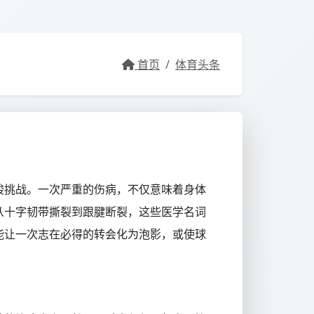
首页
/
体育头条
峻挑战。一次严重的伤病，不仅意味着身体
从十字韧带撕裂到跟腱断裂，这些医学名词
能让一次志在必得的转会化为泡影，或使球