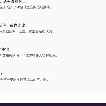
廷，还有谁敢称王
迷们陷入了对足球盛宴的热切期待。...
反应，简直比比
统强队的一言堂。那些曾经被认为...
笑集锦！
数精彩瞬间，也偶尔捧腹大笑的场景。...
衰
任何一支职业体育球队而言，季后...