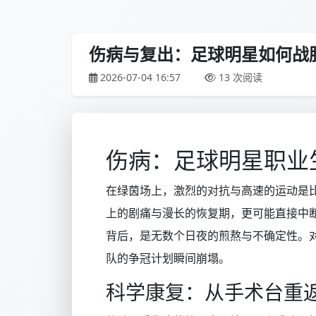
伤病与复出：足球明星如何战胜职业
2026-07-04 16:57
13 次阅读
伤病：足球明星职业
在绿茵场上，激烈的对抗与高速的运动是
上的剧痛与漫长的恢复期，更可能直接中
背后，是无数个日夜的煎熬与不确定性。
队的争冠计划瞬间崩塌。
科学康复：从手术台重