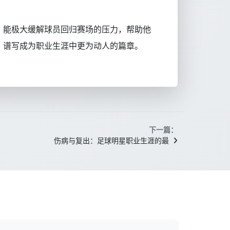
，能极大缓解球员回归赛场的压力，帮助他
，谱写成为职业生涯中更为动人的篇章。
下一篇：
伤病与复出：足球明星职业生涯的最