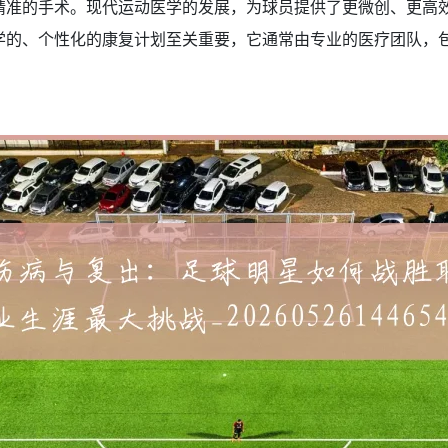
精准的手术。现代运动医学的发展，为球员提供了更微创、更高
学的、个性化的康复计划至关重要，它通常由专业的医疗团队，