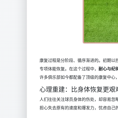
康复过程是分阶段、循序渐进的。初期以
专项体能恢复。在这个过程中，
耐心与纪
许多俱乐部如今都配备了顶级的康复中心
心理重建：比身体恢复更艰
人们往往关注球员身体的伤处，却容易忽
担心失去原有的速度和爆发力，忧虑自己