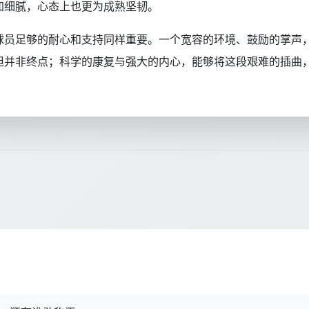
加细腻，心态上也更为成熟坚韧。
球员足够的耐心和支持同样重要。一个宽容的环境、鼓励的掌声
但并非终点；科学的康复与强大的内心，能够将这段艰难的插曲