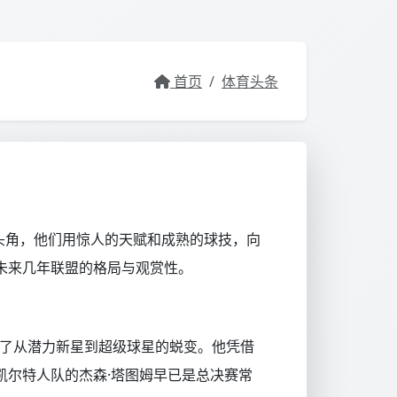
首页
/
体育头条
头角，他们用惊人的天赋和成熟的球技，向
未来几年联盟的格局与观赏性。
成了从潜力新星到超级球星的蜕变。他凭借
凯尔特人队的杰森·塔图姆早已是总决赛常