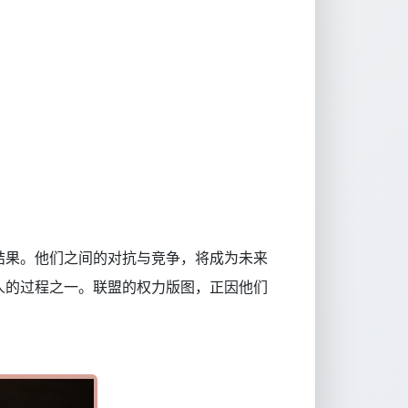
结果。他们之间的对抗与竞争，将成为未来
人的过程之一。联盟的权力版图，正因他们