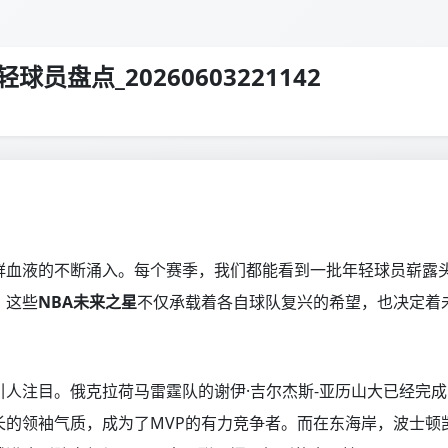
盘点_20260603221142
鲜血液的不断涌入。每个赛季，我们都能看到一批年轻球员崭露
。这些
NBA未来之星
不仅承载着各自球队复兴的希望，也决定着
人注目。俄克拉荷马雷霆队的谢伊·吉尔杰斯-亚历山大已经完
的领袖气质，成为了MVP的有力竞争者。而在东海岸，波士顿