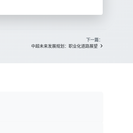
下一篇：
中超未来发展规划：职业化道路展望