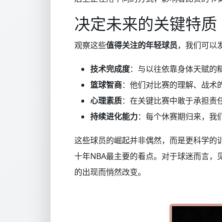
决定未来的关键特质
观察这些
值得关注的年轻球员
，我们可以
技术完成度
：与以往依靠身体天赋的
篮球智商
：他们对比赛的理解、战术
心理素质
：在关键比赛中敢于承担责
持续进化能力
：每个休赛期归来，我
这些球员的崛起并非偶然，而是更科学的
十年NBA最主要的看点。对于球迷而言，
的出现而悄然改变。