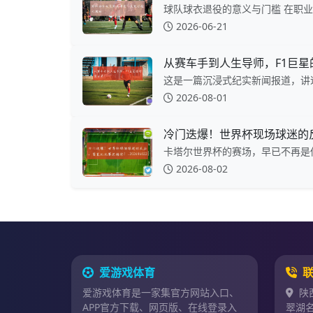
球队球衣退役的意义与门槛 在职业
2026-06-21
从赛车手到人生导师，F1巨星
这是一篇沉浸式纪实新闻报道，讲述
2026-08-01
冷门迭爆！世界杯现场球迷的
卡塔尔世界杯的赛场，早已不再是传
2026-08-02
爱游戏体育
爱游戏体育是一家集官方网站入口、
陕
APP官方下载、网页版、在线登录入
翠湖名