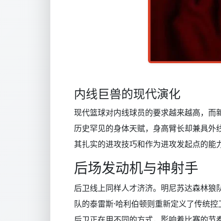
内线巨兽的现代演化
现代篮球对内线球员的要求越来越高，而
历史罕见的身体天赋，身高臂长却兼具外
其扎实的进攻技巧和作为进攻发起点的能
后场发动机与神射手
后卫线上同样人才济济。明尼苏达森林狼
队的泰雷斯·哈利伯顿则重新定义了传统
后卫正在用不同的方式，影响着比赛的节